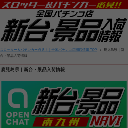
スロッター＆パチンカー必見！｜全国パチンコ店開店情報 TOP
鹿児島県｜新
台・景品入荷情報
鹿児島県｜新台・景品入荷情報