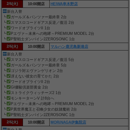
2/6(火)
10:00開店
HEIWA串木野店
新台入替
┗
ガールズ＆パンツァー最終章 2台
┗
スマスロコードギアス反逆／復活 2台
┗
ワードオブライツII 1台
┗
Pエヴァ～未来への咆哮～PREMIUM MODEL 2台
┗
P聖戦士ダンバイン2ZEROSONIC 1台
2/6(火)
10:00開店
マルハン鹿児島新港店
新台入替
┗
スマスロコードギアス反逆／復活 5台
┗
ガールズ＆パンツァー最終章 5台
┗
ゴジラ対エヴァンゲリオン 2台
┗
冴えない彼女の育てかた 2台
┗
ワードオブライツII 2台
┗
GI優駿倶楽部黄金 2台
┗
ストライクウィッチーズ2 1台
┗
モンキーターンV 計8台へ
┗
Pエヴァ～未来への咆哮～PREMIUM MODEL 2台
┗
P異世界魔王と召喚少女の奴隷魔術 2台
┗
P聖戦士ダンバイン2ZEROSONIC 1台
2/6(火)
10:00開店
MORiNAGA伊集院店
新台入替