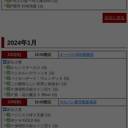
┗
P巨人の星一球入魂3000 1台
┗
P覇穹 封神演義 1台
目次に戻る
2024年1月
1/23(火)
10:00開店
オーパス1000鹿屋店
新台入替
┗
からくりサーカス 2台
┗
マジカルハロウィン８ 1台
┗
バイオハザード：ヴェンデッタ 3台
┗
この素晴らしい世界に祝福を! 1台
┗
Ｐ弾球黙示録カイジ沼５ 2台
┗
Ｐ真・花の慶次３ 99ver 2台
1/24(水)
10:00開店
マルハン鹿児島新港店
新台入替
┗
バジリスク絆２天膳 2台
┗
沖ドキ!GOLD 9台
┗
Ｐ弾球黙示録カイジ沼５ 2台