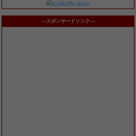
—スポンサードリンク—