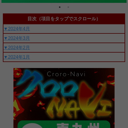
目次（項目をタップでスクロール）
▼2024年4月
▼2024年3月
▼2024年2月
▼2024年1月