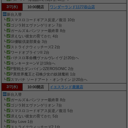
2/7(水)
10:00開店
ワンダーランド1177谷山店
新台入替
┗
スマスロコードギアス反逆／復活 10台
┗
ゴジラ対エヴァンゲリオン 7台
┗
ガールズ＆パンツァー最終章 8台
┗
冴えない彼女の育てかた 4台
┗
GI優駿倶楽部黄金 3台
┗
ストライクウィッチーズ2 2台
┗
ワードオブライツII 2台
┗
パチスロ革命機ヴァルヴレイヴ 計20台へ
┗
モンキーターンV 計19台へ
┗
P聖戦士ダンバイン2ZEROSONIC 2台
┗
P異世界魔王と召喚少女の奴隷魔術 1台
┗
スマパチ ソードアート・オンライン 計20台へ
2/7(水)
10:00開店
イエスランド鹿屋店
新台入替
┗
ガールズ＆パンツァー最終章 8台
┗
ゴジラ対エヴァンゲリオン 7台
┗
スマスロコードギアス反逆／復活 5台
┗
冴えない彼女の育てかた 5台
┗
Sky Love 1台
┗
ストライクウィッチーズ2 1台