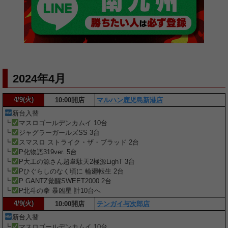
2024年4月
4/9(火)
10:00開店
マルハン鹿児島新港店
新台入替
┗
マスロゴールデンカムイ 10台
┗
ジャグラーガールズSS 3台
┗
スマスロ ストライク・ザ・ブラッド 2台
┗
P化物語319ver. 5台
┗
P大工の源さん超韋駄天2極源LighT 3台
┗
Pひぐらしのなく頃に 輪廻転生 2台
┗
P GANTZ覚醒SWEET2000 2台
┗
P北斗の拳 暴凶星 計10台へ
4/9(火)
10:00開店
テンガイ与次郎店
新台入替
┗
マスロゴールデンカムイ 10台