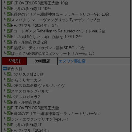
┗
PLT OVERLORD魔導王光臨 10台
┗
P北斗の拳 強敵LT 10台
┗
P緋弾のアリア～緋緋神降臨～ラッキートリガーVer. 10台
┗
スマパチ シン・エヴァンゲリオンTypeゲンドウ 8台
┗
PFパワフル「2024年」 3台
┗
PコードギアスRebellion to Re;surrectionライトver. 2台
┗
Pこの素晴らしい世界に祝福を!199LT 2台
┗
P真・座頭市物語 2台
┗
P世紀末・天才バカボン～福神SPEC～ 1台
┗
ぱちんこGI優駿倶楽部2ラッキートリガーver 1台
3/4(月)
9:00開店
エヌワン郡山店
新台入替
┗
バジリスク絆2天膳
┗
からくりサーカス
┗
パチスロ革命機ヴァルヴレイヴ
┗
スマスロキングパルサー
┗
パチスロガメラ2
┗
P真・座頭市物語
┗
PLT OVERLORD魔導王光臨
┗
P緋弾のアリア～緋緋神降臨～ラッキートリガーVer.
┗
シン・エヴァンゲリオンTypeレイ
┗
P北斗の拳 強敵LT
┗
PFパワフル「2024年」