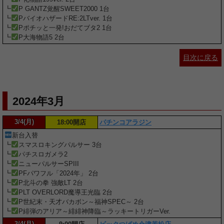
┗
P GANTZ覚醒SWEET2000 1台
┗
PバイオハザードRE:2LTver. 1台
┗
Pポチッと一発!おだてブタ2 1台
┗
P大海物語5 2台
目次に戻る
2024年3月
3/4(月)
18:00開店
パチンコアラジン
新台入替
┗
スマスロキングパルサー 3台
┗
パチスロガメラ2
┗
ニューパルサーSPIII
┗
PFパワフル「2024年」 2台
┗
P北斗の拳 強敵LT 2台
┗
PLT OVERLORD魔導王光臨 2台
┗
P世紀末・天才バカボン～福神SPEC～ 2台
┗
P緋弾のアリア～緋緋神降臨～ラッキートリガーVer.
3/4(月)