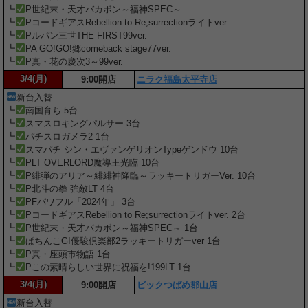
┗
P世紀末・天才バカボン～福神SPEC～
┗
PコードギアスRebellion to Re;surrectionライトver.
┗
Pルパン三世THE FIRST99ver.
┗
PA GO!GO!郷comeback stage77ver.
┗
P真・花の慶次3～99ver.
3/4(月)
9:00開店
ニラク福島太平寺店
新台入替
┗
南国育ち 5台
┗
スマスロキングパルサー 3台
┗
パチスロガメラ2 1台
┗
スマパチ シン・エヴァンゲリオンTypeゲンドウ 10台
┗
PLT OVERLORD魔導王光臨 10台
┗
P緋弾のアリア～緋緋神降臨～ラッキートリガーVer. 10台
┗
P北斗の拳 強敵LT 4台
┗
PFパワフル「2024年」 3台
┗
PコードギアスRebellion to Re;surrectionライトver. 2台
┗
P世紀末・天才バカボン～福神SPEC～ 1台
┗
ぱちんこGI優駿倶楽部2ラッキートリガーver 1台
┗
P真・座頭市物語 1台
┗
Pこの素晴らしい世界に祝福を!199LT 1台
3/4(月)
9:00開店
ビックつばめ郡山店
新台入替