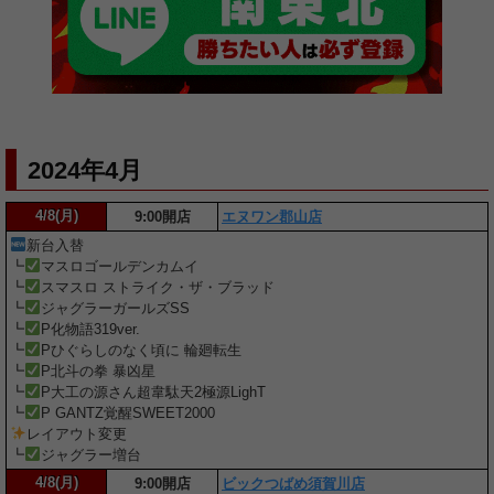
2024年4月
4/8(月)
9:00開店
エヌワン郡山店
新台入替
┗
マスロゴールデンカムイ
┗
スマスロ ストライク・ザ・ブラッド
┗
ジャグラーガールズSS
┗
P化物語319ver.
┗
Pひぐらしのなく頃に 輪廻転生
┗
P北斗の拳 暴凶星
┗
P大工の源さん超韋駄天2極源LighT
┗
P GANTZ覚醒SWEET2000
レイアウト変更
┗
ジャグラー増台
4/8(月)
9:00開店
ビックつばめ須賀川店