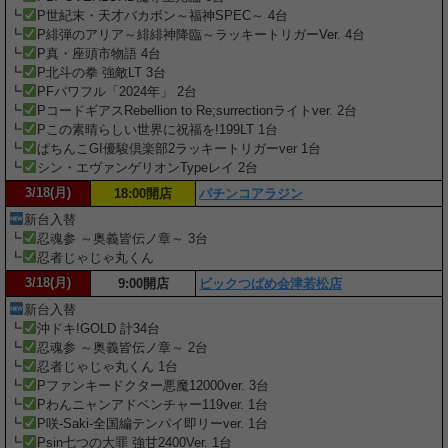
┗
P世紀末・天才バカボン～福神SPEC～ 4台
┗
P緋弾のアリア～緋緋神降臨～ラッキートリガーVer. 4台
┗
P真・座頭市物語 4台
┗
P北斗の拳 強敵LT 3台
┗
PFパワフル「2024年」 2台
┗
PコードギアスRebellion to Re;surrectionライトver. 2台
┗
Pこの素晴らしい世界に祝福を!199LT 1台
┗
ぱちんこGI優駿倶楽部2ラッキートリガーver 1台
┗
シン・エヴァンゲリオンTypeレイ 2台
3/18(月)
18:00開店
パチンコアラジン
新台入替
┗
忍魂参 ～奥義皆伝ノ章～ 3台
┗
忍者じゃじゃ丸くん
3/18(月)
9:00開店
ビックつばめ会津若松店
新台入替
┗
沖ドキ!GOLD 計34台
┗
忍魂参 ～奥義皆伝ノ章～ 2台
┗
忍者じゃじゃ丸くん 1台
┗
Pファンキードクター悪魔12000ver. 3台
┗
Pわんニャンアドベンチャー119ver. 1台
┗
P咲‐Saki‐全国編テンパイ即リーver. 1台
┗
Psin七つの大罪 強甘2400Ver. 1台