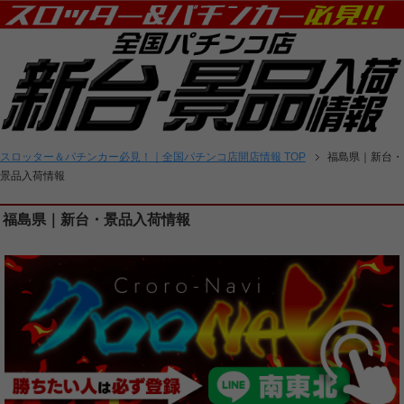
スロッター＆パチンカー必見！｜全国パチンコ店開店情報 TOP
福島県｜新台・
景品入荷情報
福島県｜新台・景品入荷情報