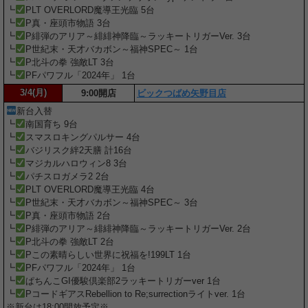
┗
PLT OVERLORD魔導王光臨 5台
┗
P真・座頭市物語 3台
┗
P緋弾のアリア～緋緋神降臨～ラッキートリガーVer. 3台
┗
P世紀末・天才バカボン～福神SPEC～ 1台
┗
P北斗の拳 強敵LT 3台
┗
PFパワフル「2024年」 1台
3/4(月)
9:00開店
ビックつばめ矢野目店
新台入替
┗
南国育ち 9台
┗
スマスロキングパルサー 4台
┗
バジリスク絆2天膳 計16台
┗
マジカルハロウィン8 3台
┗
パチスロガメラ2 2台
┗
PLT OVERLORD魔導王光臨 4台
┗
P世紀末・天才バカボン～福神SPEC～ 3台
┗
P真・座頭市物語 2台
┗
P緋弾のアリア～緋緋神降臨～ラッキートリガーVer. 2台
┗
P北斗の拳 強敵LT 2台
┗
Pこの素晴らしい世界に祝福を!199LT 1台
┗
PFパワフル「2024年」 1台
┗
ぱちんこGI優駿倶楽部2ラッキートリガーver 1台
┗
PコードギアスRebellion to Re;surrectionライトver. 1台
※新台は18:00開放予定※