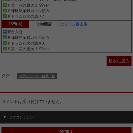
Ｐ真・花の慶次３ 99ver
Ｐ弾球黙示録カイジ沼５
Ｐドラム花火の源さん
1/25(木)
9:00開店
エヌワン郡山店
新台入替
Ｐ弾球黙示録カイジ沼５
Ｐドラム花火の源さん
Ｐ真・花の慶次３ 99ver
目次に戻る
タグ：
スケジュール・結果一覧
コメントは受け付けていません。
サブコンテンツ
管理人