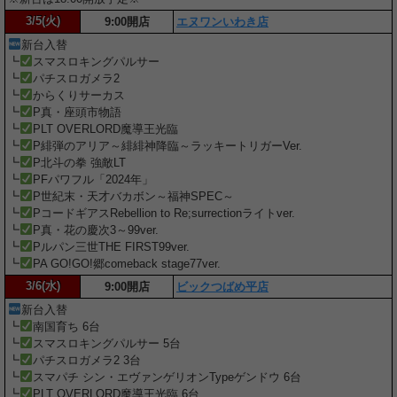
3/5(火)
9:00開店
エヌワンいわき店
新台入替
┗
スマスロキングパルサー
┗
パチスロガメラ2
┗
からくりサーカス
┗
P真・座頭市物語
┗
PLT OVERLORD魔導王光臨
┗
P緋弾のアリア～緋緋神降臨～ラッキートリガーVer.
┗
P北斗の拳 強敵LT
┗
PFパワフル「2024年」
┗
P世紀末・天才バカボン～福神SPEC～
┗
PコードギアスRebellion to Re;surrectionライトver.
┗
P真・花の慶次3～99ver.
┗
Pルパン三世THE FIRST99ver.
┗
PA GO!GO!郷comeback stage77ver.
3/6(水)
9:00開店
ビックつばめ平店
新台入替
┗
南国育ち 6台
┗
スマスロキングパルサー 5台
┗
パチスロガメラ2 3台
┗
スマパチ シン・エヴァンゲリオンTypeゲンドウ 6台
┗
PLT OVERLORD魔導王光臨 6台