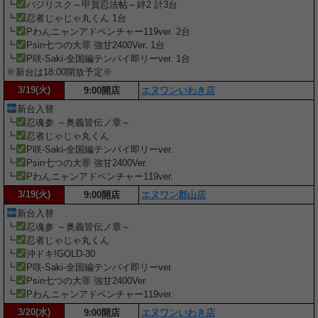
┗
バジリスク～甲賀忍法帖～絆2 計3台
┗
忍者じゃじゃ丸くん 1台
┗
Pわんニャンアドベンチャー119ver. 2台
┗
Psin七つの大罪 強甘2400Ver. 1台
┗
P咲‐Saki‐全国編テンパイ即リーver. 1台
※新台は18:00開放予定※
3/19(火)
9:00開店
エヌワンいわき店
新台入替
┗
忍魂参 ～奥義皆伝ノ章～
┗
忍者じゃじゃ丸くん
┗
P咲‐Saki‐全国編テンパイ即リーver.
┗
Psin七つの大罪 強甘2400Ver.
┗
Pわんニャンアドベンチャー119ver.
3/19(火)
9:00開店
エヌワン郡山店
新台入替
┗
忍魂参 ～奥義皆伝ノ章～
┗
忍者じゃじゃ丸くん
┗
沖ドキ!GOLD‐30
┗
P咲‐Saki‐全国編テンパイ即リーver.
┗
Psin七つの大罪 強甘2400Ver.
┗
Pわんニャンアドベンチャー119ver.
3/20(水)
9:00開店
エヌワンいわき店