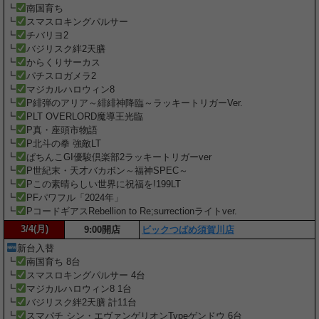
┗
南国育ち
┗
スマスロキングパルサー
┗
チバリヨ2
┗
バジリスク絆2天膳
┗
からくりサーカス
┗
パチスロガメラ2
┗
マジカルハロウィン8
┗
P緋弾のアリア～緋緋神降臨～ラッキートリガーVer.
┗
PLT OVERLORD魔導王光臨
┗
P真・座頭市物語
┗
P北斗の拳 強敵LT
┗
ぱちんこGI優駿倶楽部2ラッキートリガーver
┗
P世紀末・天才バカボン～福神SPEC～
┗
Pこの素晴らしい世界に祝福を!199LT
┗
PFパワフル「2024年」
┗
PコードギアスRebellion to Re;surrectionライトver.
3/4(月)
9:00開店
ビックつばめ須賀川店
新台入替
┗
南国育ち 8台
┗
スマスロキングパルサー 4台
┗
マジカルハロウィン8 1台
┗
バジリスク絆2天膳 計11台
┗
スマパチ シン・エヴァンゲリオンTypeゲンドウ 6台