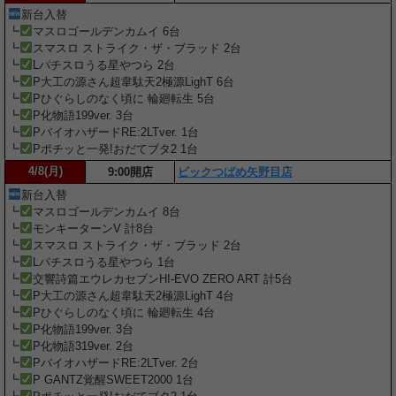
新台入替
┗
マスロゴールデンカムイ 6台
┗
スマスロ ストライク・ザ・ブラッド 2台
┗
Lパチスロうる星やつら 2台
┗
P大工の源さん超韋駄天2極源LighT 6台
┗
Pひぐらしのなく頃に 輪廻転生 5台
┗
P化物語199ver. 3台
┗
PバイオハザードRE:2LTver. 1台
┗
Pポチッと一発!おだてブタ2 1台
4/8(月)
9:00開店
ビックつばめ矢野目店
新台入替
┗
マスロゴールデンカムイ 8台
┗
モンキーターンV 計8台
┗
スマスロ ストライク・ザ・ブラッド 2台
┗
Lパチスロうる星やつら 1台
┗
交響詩篇エウレカセブンHI‐EVO ZERO ART 計5台
┗
P大工の源さん超韋駄天2極源LighT 4台
┗
Pひぐらしのなく頃に 輪廻転生 4台
┗
P化物語199ver. 3台
┗
P化物語319ver. 2台
┗
PバイオハザードRE:2LTver. 2台
┗
P GANTZ覚醒SWEET2000 1台